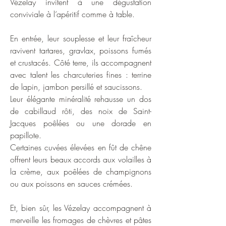
Vézelay invitent à une dégustation
conviviale à l’apéritif comme à table.
En entrée, leur souplesse et leur fraîcheur
ravivent tartares, gravlax, poissons fumés
et crustacés. Côté terre, ils accompagnent
avec talent les charcuteries fines : terrine
de lapin, jambon persillé et saucissons.
Leur élégante minéralité rehausse un dos
de cabillaud rôti, des noix de Saint-
Jacques poêlées ou une dorade en
papillote.
Certaines cuvées élevées en fût de chêne
offrent leurs beaux accords aux volailles à
la crème, aux poêlées de champignons
ou aux poissons en sauces crémées.
Et, bien sûr, les Vézelay accompagnent à
merveille les fromages de chèvres et pâtes