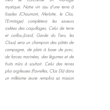
mystique. Notre vin issu d’une terre à
fossiles (Chaumont, Merlutte, le Clos,
l’Ermitage) complétera les saveurs
iodées des coquillages. Celui de terre
et caillou,(Liard, Garde du Tiers, les
Clous) sera un champion des pâtés de
campagne, de plats à base de porc,
de farces marinées, des légumes et de
fruits mûrs à souhait. Celui des terres
plus argileuses (Favrelles, Clos Dû) dans
un millésime jeune remplira sa mission
avec nos beaux poissons de rivière
(truite, brochet, sandre) ou nos nobles
poissons de mer (sole, raie, merlan…)
avec un millésime de 3 ou 4 ans. Sans